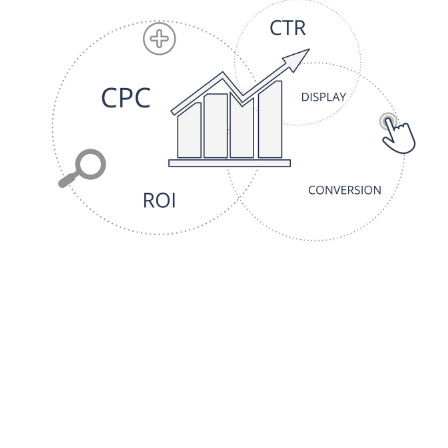
Avec Addpub, ça redevient simple
Concentrez vous sur vos ventes, nous nous
occupons du reste